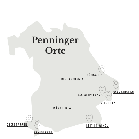
Penninger
Orte
BÖBRACH
REGENSBURG
WALDKIRCHEN
BAD GRIESBACH
KIRCHHAM
MÜNCHEN
OBERSTAUFEN
REIT IM WINKL
OBERSTDORF