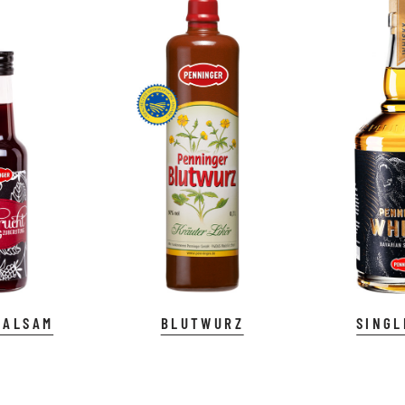
BALSAM
BLUTWURZ
SINGL